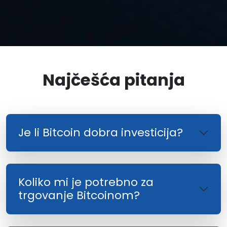
Najčešća pitanja
Je li Bitcoin dobra investicija?
Koliko mi je potrebno za
trgovanje Bitcoinom?