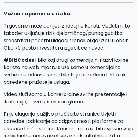
Važna napomena o riziku:
Trgovanje može donijeti značajne koristi; Međutim, to
također uključuje rizik djelomičnog/punog gubitka
sredstava i početni ulagači trebali bi ga uzeti u obzir.
Oko 70 posto investitora izgubit će novac.
#BitiCodes
i bilo koji drugi komercijalni nazivi koji se
koriste na web mjestu služe samo u komercijalne
svrhe i ne odnose se na bilo koju određenu tvrtku ili
određene pružatelje usluga.
Video služi samo u komercijalne svrhe prezentacije i
ilustracije, a svi sudionici su glumci.
Prije ulaganja pažljivo pročitajte stranicu Uvjeti i
odredbe i odricanje od odgovornosti platforme za
ulagače treće strane. Korisnici moraju biti svjesni svoje
individualne porezne obveze za kapitalnu dobit u