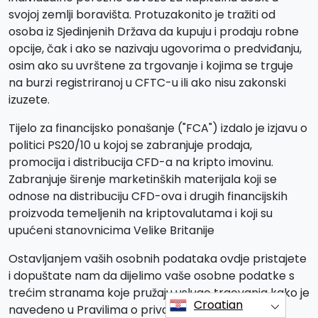
svojoj zemlji boravišta. Protuzakonito je tražiti od
osoba iz Sjedinjenih Država da kupuju i prodaju robne
opcije, čak i ako se nazivaju ugovorima o predviđanju,
osim ako su uvrštene za trgovanje i kojima se trguje
na burzi registriranoj u CFTC-u ili ako nisu zakonski
izuzete.
Tijelo za financijsko ponašanje ("FCA") izdalo je izjavu o
politici PS20/10 u kojoj se zabranjuje prodaja,
promocija i distribucija CFD-a na kripto imovinu.
Zabranjuje širenje marketinških materijala koji se
odnose na distribuciju CFD-ova i drugih financijskih
proizvoda temeljenih na kriptovalutama i koji su
upućeni stanovnicima Velike Britanije
Ostavljanjem vaših osobnih podataka ovdje pristajete
i dopuštate nam da dijelimo vaše osobne podatke s
trećim stranama koje pružaju usluge trgovanja kako je
Croatian
navedeno u Pravilima o privatnosti i Uvjetima i