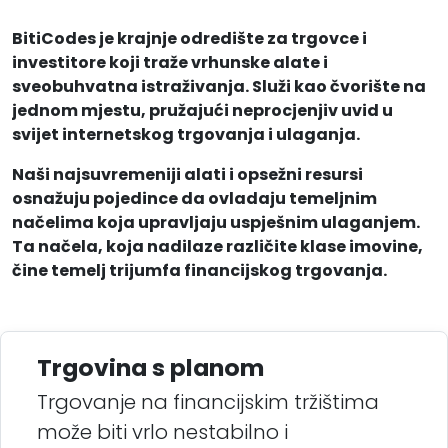
BitiCodes je krajnje odredište za trgovce i
investitore koji traže vrhunske alate i
sveobuhvatna istraživanja. Služi kao čvorište na
jednom mjestu, pružajući neprocjenjiv uvid u
svijet internetskog trgovanja i ulaganja.
Naši najsuvremeniji alati i opsežni resursi
osnažuju pojedince da ovladaju temeljnim
načelima koja upravljaju uspješnim ulaganjem.
Ta načela, koja nadilaze različite klase imovine,
čine temelj trijumfa financijskog trgovanja.
Trgovina s planom
Trgovanje na financijskim tržištima
može biti vrlo nestabilno i