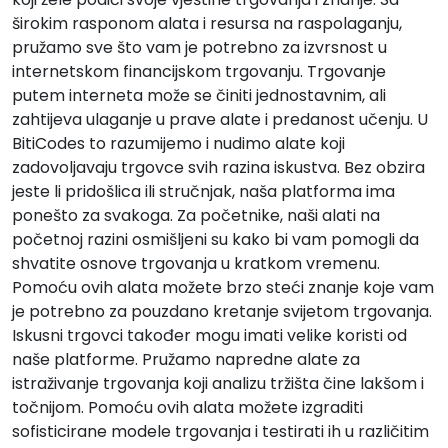
širokim rasponom alata i resursa na raspolaganju,
pružamo sve što vam je potrebno za izvrsnost u
internetskom financijskom trgovanju. Trgovanje
putem interneta može se činiti jednostavnim, ali
zahtijeva ulaganje u prave alate i predanost učenju. U
BitiCodes to razumijemo i nudimo alate koji
zadovoljavaju trgovce svih razina iskustva. Bez obzira
jeste li pridošlica ili stručnjak, naša platforma ima
ponešto za svakoga. Za početnike, naši alati na
početnoj razini osmišljeni su kako bi vam pomogli da
shvatite osnove trgovanja u kratkom vremenu.
Pomoću ovih alata možete brzo steći znanje koje vam
je potrebno za pouzdano kretanje svijetom trgovanja.
Iskusni trgovci također mogu imati velike koristi od
naše platforme. Pružamo napredne alate za
istraživanje trgovanja koji analizu tržišta čine lakšom i
točnijom. Pomoću ovih alata možete izgraditi
sofisticirane modele trgovanja i testirati ih u različitim