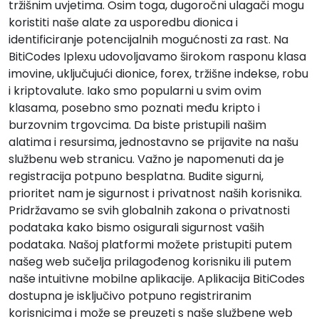
tržišnim uvjetima. Osim toga, dugoročni ulagači mogu
koristiti naše alate za usporedbu dionica i
identificiranje potencijalnih mogućnosti za rast. Na
BitiCodes Iplexu udovoljavamo širokom rasponu klasa
imovine, uključujući dionice, forex, tržišne indekse, robu
i kriptovalute. Iako smo popularni u svim ovim
klasama, posebno smo poznati među kripto i
burzovnim trgovcima. Da biste pristupili našim
alatima i resursima, jednostavno se prijavite na našu
službenu web stranicu. Važno je napomenuti da je
registracija potpuno besplatna. Budite sigurni,
prioritet nam je sigurnost i privatnost naših korisnika.
Pridržavamo se svih globalnih zakona o privatnosti
podataka kako bismo osigurali sigurnost vaših
podataka. Našoj platformi možete pristupiti putem
našeg web sučelja prilagođenog korisniku ili putem
naše intuitivne mobilne aplikacije. Aplikacija BitiCodes
dostupna je isključivo potpuno registriranim
korisnicima i može se preuzeti s naše službene web