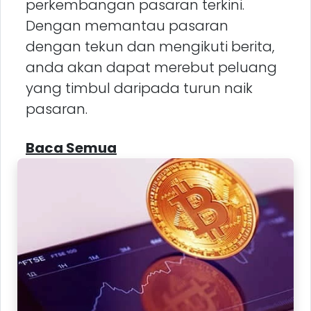
perkembangan pasaran terkini.
Dengan memantau pasaran
dengan tekun dan mengikuti berita,
anda akan dapat merebut peluang
yang timbul daripada turun naik
pasaran.
Baca Semua