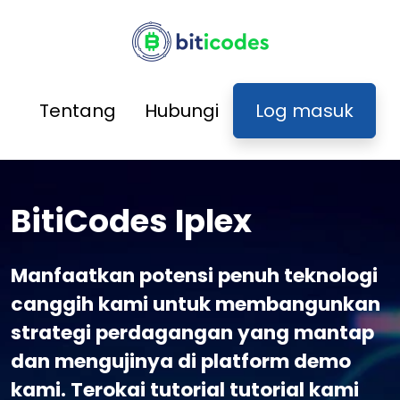
Tentang
Hubungi
Log masuk
BitiCodes Iplex
Manfaatkan potensi penuh teknologi
canggih kami untuk membangunkan
strategi perdagangan yang mantap
dan mengujinya di platform demo
kami. Terokai tutorial tutorial kami