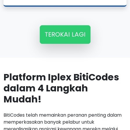
TEROKAI LAGI
Platform Iplex BitiCodes
dalam 4 Langkah
Mudah!
BitiCodes telah memainkan peranan penting dalam
memperkasakan banyak pelabur untuk
merealisasikan aspirasi kewangan mereka melalui