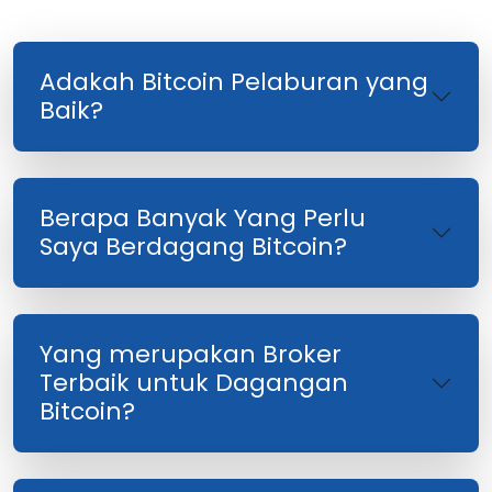
Adakah Bitcoin Pelaburan yang
Baik?
Berapa Banyak Yang Perlu
Saya Berdagang Bitcoin?
Yang merupakan Broker
Terbaik untuk Dagangan
Bitcoin?