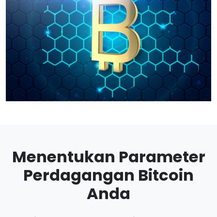
Menentukan Parameter
Perdagangan Bitcoin
Anda