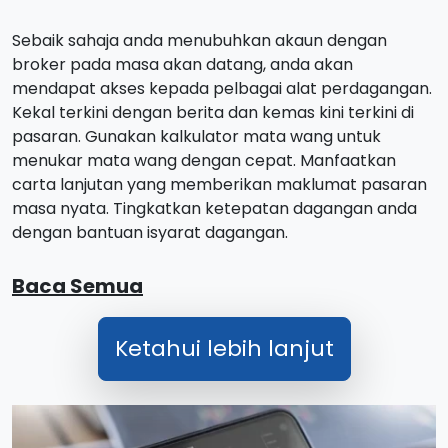
Sebaik sahaja anda menubuhkan akaun dengan
broker pada masa akan datang, anda akan
mendapat akses kepada pelbagai alat perdagangan.
Kekal terkini dengan berita dan kemas kini terkini di
pasaran. Gunakan kalkulator mata wang untuk
menukar mata wang dengan cepat. Manfaatkan
carta lanjutan yang memberikan maklumat pasaran
masa nyata. Tingkatkan ketepatan dagangan anda
dengan bantuan isyarat dagangan.
Baca Semua
Ketahui lebih lanjut