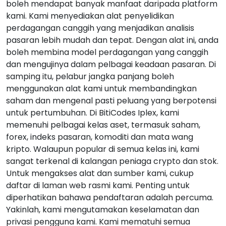
boleh mendapat banyak manfaat daripada platform
kami. Kami menyediakan alat penyelidikan
perdagangan canggih yang menjadikan analisis
pasaran lebih mudah dan tepat. Dengan alat ini, anda
boleh membina model perdagangan yang canggih
dan mengujinya dalam pelbagai keadaan pasaran. Di
samping itu, pelabur jangka panjang boleh
menggunakan alat kami untuk membandingkan
saham dan mengenal pasti peluang yang berpotensi
untuk pertumbuhan. Di BitiCodes Iplex, kami
memenuhi pelbagai kelas aset, termasuk saham,
forex, indeks pasaran, komoditi dan mata wang
kripto. Walaupun popular di semua kelas ini, kami
sangat terkenal di kalangan peniaga crypto dan stok.
Untuk mengakses alat dan sumber kami, cukup
daftar di laman web rasmi kami. Penting untuk
diperhatikan bahawa pendaftaran adalah percuma.
Yakinlah, kami mengutamakan keselamatan dan
privasi pengguna kami. Kami mematuhi semua