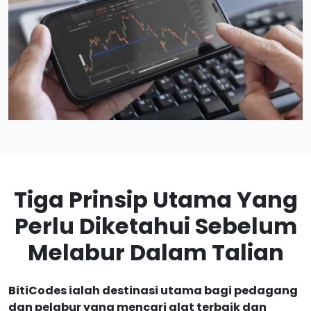
Tiga Prinsip Utama Yang
Perlu Diketahui Sebelum
Melabur Dalam Talian
BitiCodes ialah destinasi utama bagi pedagang
dan pelabur yang mencari alat terbaik dan