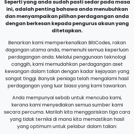
Seperti yang anda sudah pasti sedar pada masa
ini, adalah penting bahawa anda menubuhkan
dan menyampaikan pilihan perdagangan anda
dengan berkesan kepada pengurus akaun yang
ditetapkan.
Benarkan kami memperkenalkan BitiCodes, rakan
dagangan utama anda, memenuhi semua keperluan
perdagangan anda. Melalui penggunaan teknologi
canggih, kami memudahkan perdagangan aset
kewangan dalam talian dengan kadar kejayaan yang
sangat tinggi. Banyak peniaga telah mengalami hasil
perdagangan yang luar biasa yang kami tawarkan.
Anda mempunyai sebab untuk mencuba kami,
kerana kami menyediakan semua sumber kami
secara percuma. Marilah kita menggariskan tiga cara
yang tidak ternilai di mana kita memastikan hasil
yang optimum untuk pelabur dalam talian: