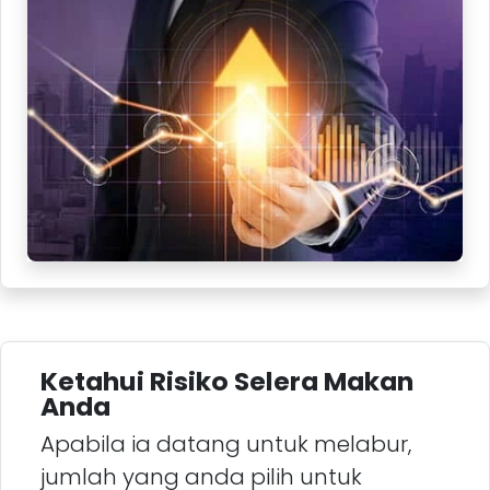
Ketahui Risiko Selera Makan
Anda
Apabila ia datang untuk melabur,
jumlah yang anda pilih untuk