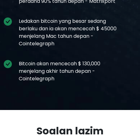
perdana 90% tahun depan - Matrixport
Ledakan bitcoin yang besar sedang
berlaku dan ia akan mencecah $ 45000
menjelang Mac tahun depan -
Cointelegraph
Bitcoin akan mencecah $ 130,000
menjelang akhir tahun depan -
Cointelegraph
Soalan lazim