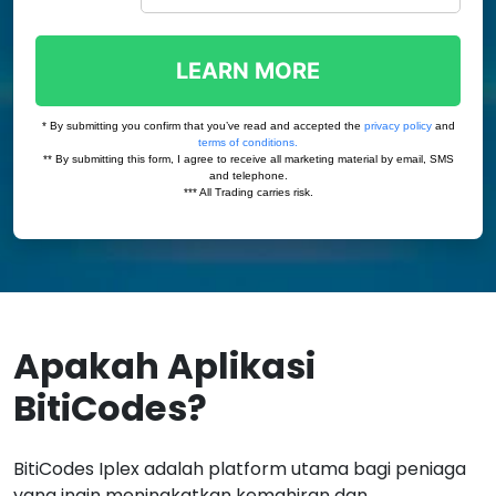
Apakah Aplikasi
BitiCodes?
BitiCodes Iplex adalah platform utama bagi peniaga
yang ingin meningkatkan kemahiran dan