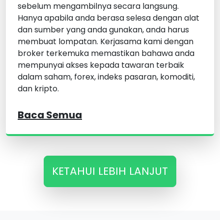
sebelum mengambilnya secara langsung.
Hanya apabila anda berasa selesa dengan alat
dan sumber yang anda gunakan, anda harus
membuat lompatan. Kerjasama kami dengan
broker terkemuka memastikan bahawa anda
mempunyai akses kepada tawaran terbaik
dalam saham, forex, indeks pasaran, komoditi,
dan kripto.
Baca Semua
KETAHUI LEBIH LANJUT