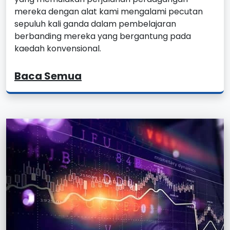
mereka dengan alat kami mengalami pecutan
sepuluh kali ganda dalam pembelajaran
berbanding mereka yang bergantung pada
kaedah konvensional.
Baca Semua