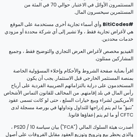
المستثمرون الأوائل في الاعتبار. حوالي 70 في المئة من
المستثمرين سيخسرون المال.
#BitiCodes
وأي أسماء تجارية أخرى مستخدمة على الموقع
هي لأغراض تجارية فقط ، ولا تشير إلى أي شركة محددة أو مزودي
خدمات محددين.
الفيديو مخصص لأغراض العرض التجاري والتوضيح فقط ، وجميع
المشاركين ممثلون.
اقرأ بعناية صفحة الشروط والأحكام وإخلاء المسؤولية الخاصة
بمنصة المستثمر الخارجي قبل الاستثمار. يجب أن يكون
المستخدمون على دراية بالتزاماتهم الضريبية الفردية على أرباح
رأس المال في بلد إقامتهم. من المخالف للقانون التماس الأشخاص
الأمريكيين لشراء وبيع خيارات السلع ، حتى لو كانت تسمى عقود
"تنبؤ" ما لم يتم إدراجها للتداول وتداولها في بورصة مسجلة لدى
CFTC أو ما لم يتم إعفاؤها قانونا.
أصدرت هيئة السلوك المالي ("FCA") بيان سياسة PS20 / 10 ،
والذي يحظر بيع وترويج وتوزيع العقود مقابل الفروقات على أصول