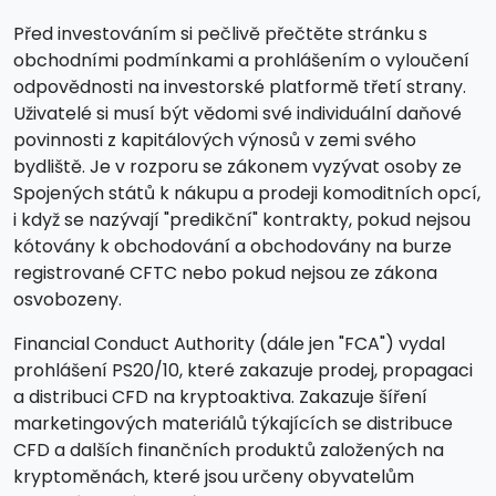
Před investováním si pečlivě přečtěte stránku s
obchodními podmínkami a prohlášením o vyloučení
odpovědnosti na investorské platformě třetí strany.
Uživatelé si musí být vědomi své individuální daňové
povinnosti z kapitálových výnosů v zemi svého
bydliště. Je v rozporu se zákonem vyzývat osoby ze
Spojených států k nákupu a prodeji komoditních opcí,
i když se nazývají "predikční" kontrakty, pokud nejsou
kótovány k obchodování a obchodovány na burze
registrované CFTC nebo pokud nejsou ze zákona
osvobozeny.
Financial Conduct Authority (dále jen "FCA") vydal
prohlášení PS20/10, které zakazuje prodej, propagaci
a distribuci CFD na kryptoaktiva. Zakazuje šíření
marketingových materiálů týkajících se distribuce
CFD a dalších finančních produktů založených na
kryptoměnách, které jsou určeny obyvatelům