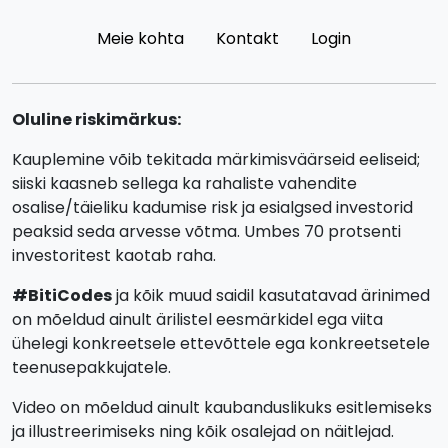
Meie kohta
Kontakt
Login
Oluline riskimärkus:
Kauplemine võib tekitada märkimisväärseid eeliseid;
siiski kaasneb sellega ka rahaliste vahendite
osalise/täieliku kadumise risk ja esialgsed investorid
peaksid seda arvesse võtma. Umbes 70 protsenti
investoritest kaotab raha.
#BitiCodes
ja kõik muud saidil kasutatavad ärinimed
on mõeldud ainult ärilistel eesmärkidel ega viita
ühelegi konkreetsele ettevõttele ega konkreetsetele
teenusepakkujatele.
Video on mõeldud ainult kaubanduslikuks esitlemiseks
ja illustreerimiseks ning kõik osalejad on näitlejad.