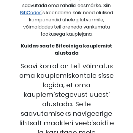
saavutada oma rahalisi eesmärke. Siin
BitiCodes
's koondame kõik need olulised
komponendid ühele platvormile,
võimaldades teil areneda vankumatu
fookusega kauplejana.
Kuidas saate Bitcoiniga kauplemist
alustada
Soovi korral on teil võimalus
oma kauplemiskontole sisse
logida, et oma
kauplemistegevust uuesti
alustada. Selle
saavutamiseks navigeerige
lihtsalt maakleri veebisaidile
ja kasutage meie