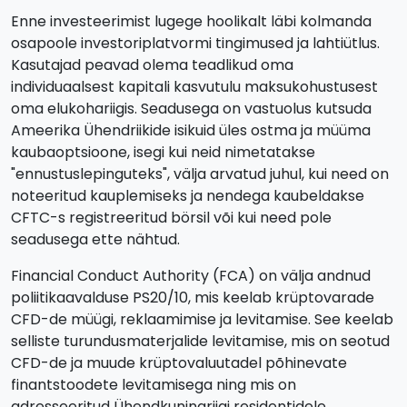
Enne investeerimist lugege hoolikalt läbi kolmanda
osapoole investoriplatvormi tingimused ja lahtiütlus.
Kasutajad peavad olema teadlikud oma
individuaalsest kapitali kasvutulu maksukohustusest
oma elukohariigis. Seadusega on vastuolus kutsuda
Ameerika Ühendriikide isikuid üles ostma ja müüma
kaubaoptsioone, isegi kui neid nimetatakse
"ennustuslepinguteks", välja arvatud juhul, kui need on
noteeritud kauplemiseks ja nendega kaubeldakse
CFTC-s registreeritud börsil või kui need pole
seadusega ette nähtud.
Financial Conduct Authority (FCA) on välja andnud
poliitikaavalduse PS20/10, mis keelab krüptovarade
CFD-de müügi, reklaamimise ja levitamise. See keelab
selliste turundusmaterjalide levitamise, mis on seotud
CFD-de ja muude krüptovaluutadel põhinevate
finantstoodete levitamisega ning mis on
adresseeritud Ühendkuningriigi residentidele