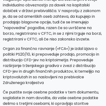
individualno obveznostjo za davek na kapitalski
dobiček v državi prebivališča. V nasprotju z zakonom
je, da se od ameriških oseb zahteva, da kupujejo in
prodajajo blagovne opcije, tudi če se imenujejo
"napovedne" pogodbe, razen če so uvrščene na
borzo, registrirano v CFTC, in se z njimi trguje na borzi,
registrirani v CFTC, ali če niso zakonsko izvzete.
Organ za finančno ravnanje (»FCA«) je izdal izjavo o
politiki PS20/10, ki prepoveduje prodajo, promocijo in
distribucijo CFD-jev na kriptoimetja. Prepoveduje
razširjanje trženjskega gradiva v zvezi z distribucijo
CFD-jev in drugih finančnih produktov, ki temeljijo na
kriptovalutah in so naslovljeni na prebivalce
Združenega kraljestva
Če pustite svoje osebne podatke v tem dokumentu,
soglašate in nam dovolite, da vaše osebne podatke
delimo s tretjimi osebami, ki opravljajo storitve