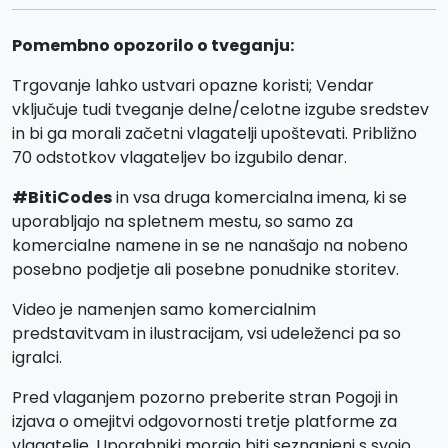
Pomembno opozorilo o tveganju:
Trgovanje lahko ustvari opazne koristi; Vendar
vključuje tudi tveganje delne/celotne izgube sredstev
in bi ga morali začetni vlagatelji upoštevati. Približno
70 odstotkov vlagateljev bo izgubilo denar.
#BitiCodes
in vsa druga komercialna imena, ki se
uporabljajo na spletnem mestu, so samo za
komercialne namene in se ne nanašajo na nobeno
posebno podjetje ali posebne ponudnike storitev.
Video je namenjen samo komercialnim
predstavitvam in ilustracijam, vsi udeleženci pa so
igralci.
Pred vlaganjem pozorno preberite stran Pogoji in
izjava o omejitvi odgovornosti tretje platforme za
vlagatelje. Uporabniki morajo biti seznanjeni s svojo