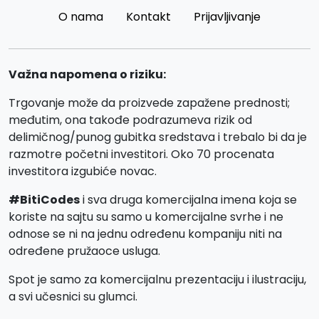
O nama
Kontakt
Prijavljivanje
Važna napomena o riziku:
Trgovanje može da proizvede zapažene prednosti;
međutim, ona takođe podrazumeva rizik od
delimičnog/punog gubitka sredstava i trebalo bi da je
razmotre početni investitori. Oko 70 procenata
investitora izgubiće novac.
#BitiCodes
i sva druga komercijalna imena koja se
koriste na sajtu su samo u komercijalne svrhe i ne
odnose se ni na jednu određenu kompaniju niti na
određene pružaoce usluga.
Spot je samo za komercijalnu prezentaciju i ilustraciju,
a svi učesnici su glumci.