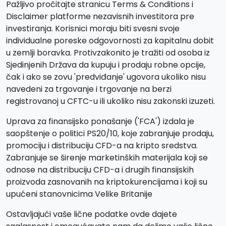
Pažljivo pročitajte stranicu Terms & Conditions i
Disclaimer platforme nezavisnih investitora pre
investiranja. Korisnici moraju biti svesni svoje
individualne poreske odgovornosti za kapitalnu dobit
u zemlji boravka. Protivzakonito je tražiti od osoba iz
Sjedinjenih Država da kupuju i prodaju robne opcije,
čak i ako se zovu 'predviđanje' ugovora ukoliko nisu
navedeni za trgovanje i trgovanje na berzi
registrovanoj u CFTC-u ili ukoliko nisu zakonski izuzeti.
Uprava za finansijsko ponašanje ('FCA') izdala je
saopštenje o politici PS20/10, koje zabranjuje prodaju,
promociju i distribuciju CFD-a na kripto sredstva.
Zabranjuje se širenje marketinških materijala koji se
odnose na distribuciju CFD-a i drugih finansijskih
proizvoda zasnovanih na kriptokurencijama i koji su
upućeni stanovnicima Velike Britanije
Ostavljajući vaše lične podatke ovde dajete