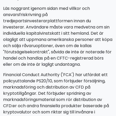
Läs noggrant igenom sidan med villkor och
ansvarsfriskrivning på
tredjepartsinvesterarplattformen innan du
investerar. Användare måste vara medvetna om sin
individuella kapitalvinstskatt i sitt hemland. Det är
olagligt att uppmana amerikanska personer att köpa
och sälja råvaruoptioner, även om de kallas
"förutsägelsekontrakt", såvida de inte är noterade för
handel och handlas på en CFTC-registrerad börs
eller om de inte är lagligt undantagna.
Financial Conduct Authority ('FCA') har utfärdat ett
policyuttalande PS20/10, som förbjuder försäljning,
marknadsföring och distribution av CFD på
kryptotillgångar. Det förbjuder spridning av
marknadsföringsmaterial som rör distribution av
CFD:er och andra finansiella produkter baserade på
kryptovalutor och som riktar sig till invånare i